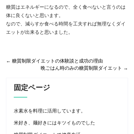
糖質はエネルギーになるので、全く食べないと言うのは
体に良くないと思います。
なので、減らすか食べる時間を工夫すれば無理なくダイ
エットが出来ると思いました。
←
糖質制限ダイエットの体験談と成功の理由
投
晩ごはん時のみの糖質制限ダイエット
→
稿
ナ
固定ページ
ビ
ゲ
ー
水素水を料理に活用しています。
シ
米好き、麺好きにはキツイものでした
ョ
ン