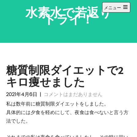
コ
水素水で若返り
メニュー
ン
メ
トライ！
テ
イ
ン
ン
メ
ツ
ニ
へ
ュ
ー
ス
を
キ
開
ッ
く
糖質制限ダイエットで2
プ
キロ痩せました
2021年4月6日
|
コメントはまだありません
私は数年前に糖質制限ダイエットをしました。
具体的には夕食を軽めにして、夜食は食べないと言う方
法でした。