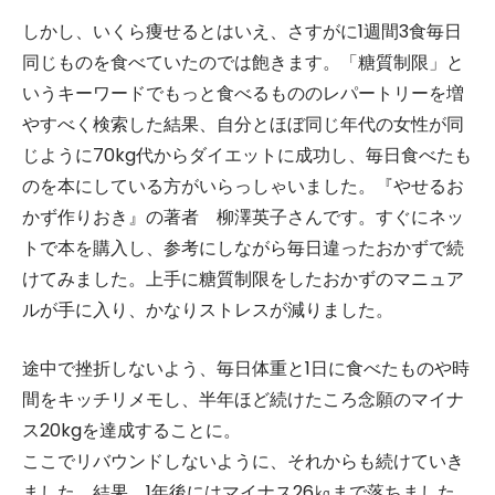
しかし、いくら痩せるとはいえ、さすがに1週間3食毎日
同じものを食べていたのでは飽きます。「糖質制限」と
いうキーワードでもっと食べるもののレパートリーを増
やすべく検索した結果、自分とほぼ同じ年代の女性が同
じように70kg代からダイエットに成功し、毎日食べたも
のを本にしている方がいらっしゃいました。『やせるお
かず作りおき』の著者 柳澤英子さんです。すぐにネッ
トで本を購入し、参考にしながら毎日違ったおかずで続
けてみました。上手に糖質制限をしたおかずのマニュア
ルが手に入り、かなりストレスが減りました。
途中で挫折しないよう、毎日体重と1日に食べたものや時
間をキッチリメモし、半年ほど続けたころ念願のマイナ
ス20kgを達成することに。
ここでリバウンドしないように、それからも続けていき
ました。結果、1年後にはマイナス26㎏まで落ちました。