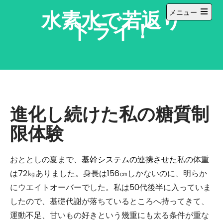
コ
水素水で若返り
メニュー
ン
メ
トライ！
テ
イ
ン
ン
メ
ツ
ニ
へ
ュ
ー
ス
を
キ
開
ッ
く
進化し続けた私の糖質制
プ
限体験
おととしの夏まで、
基幹システムの連携させた
私の体重
は72㎏ありました。身長は156㎝しかないのに、明らか
にウエイトオーバーでした。私は50代後半に入っていま
したので、基礎代謝が落ちているところへ持ってきて、
運動不足、甘いもの好きという幾重にも太る条件が重な