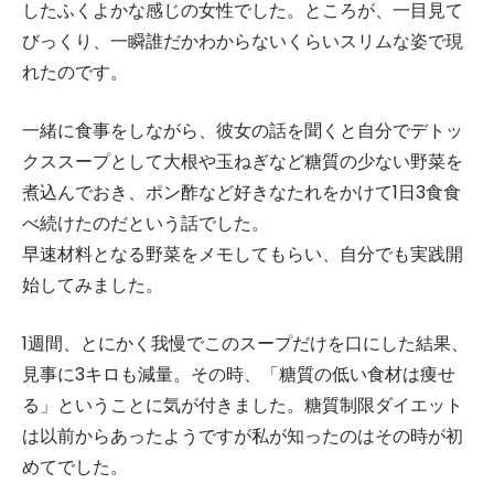
したふくよかな感じの女性でした。ところが、一目見て
びっくり、一瞬誰だかわからないくらいスリムな姿で現
れたのです。
一緒に食事をしながら、彼女の話を聞くと自分でデトッ
クススープとして大根や玉ねぎなど糖質の少ない野菜を
煮込んでおき、ポン酢など好きなたれをかけて1日3食食
べ続けたのだという話でした。
早速材料となる野菜をメモしてもらい、自分でも実践開
始してみました。
1週間、とにかく我慢でこのスープだけを口にした結果、
見事に3キロも減量。その時、「糖質の低い食材は痩せ
る」ということに気が付きました。糖質制限ダイエット
は以前からあったようですが私が知ったのはその時が初
めてでした。