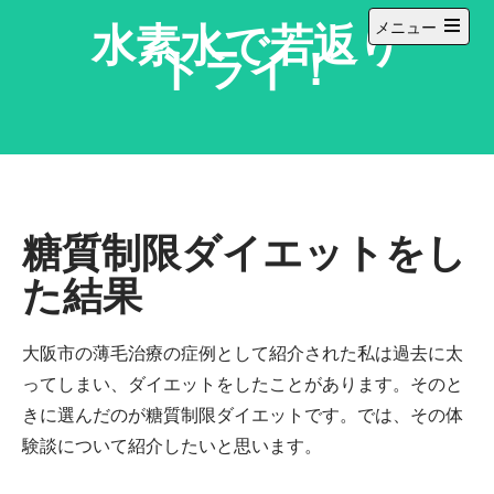
コ
水素水で若返り
メニュー
ン
メ
トライ！
テ
イ
ン
ン
メ
ツ
ニ
へ
ュ
ー
ス
を
キ
開
ッ
く
糖質制限ダイエットをし
プ
た結果
大阪市の薄毛治療の症例として紹介された私は過去に太
ってしまい、ダイエットをしたことがあります。そのと
きに選んだのが糖質制限ダイエットです。では、その体
験談について紹介したいと思います。