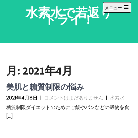
コ
水素水で若返り
メニュー
ン
メ
トライ！
テ
イ
ン
ン
メ
ツ
ニ
へ
ュ
ー
ス
を
キ
開
ッ
く
月:
2021年4月
プ
美肌と糖質制限の悩み
2021年4月8日
|
コメントはまだありません
|
水素水
糖質制限ダイエットのためにご飯やパンなどの穀物を食
[…]