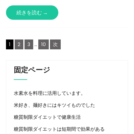
続きを読む →
投
1
2
3
…
10
次
稿
ナ
ビ
固定ページ
ゲ
ー
水素水を料理に活用しています。
シ
米好き、麺好きにはキツイものでした
ョ
ン
糖質制限ダイエットで健康生活
糖質制限ダイエットは短期間で効果がある