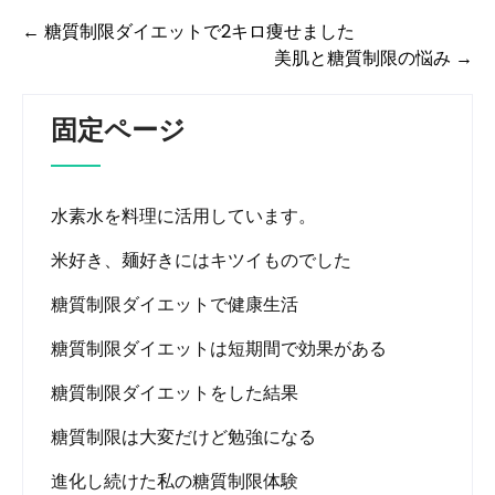
←
糖質制限ダイエットで2キロ痩せました
投
美肌と糖質制限の悩み
→
稿
ナ
固定ページ
ビ
ゲ
ー
水素水を料理に活用しています。
シ
米好き、麺好きにはキツイものでした
ョ
ン
糖質制限ダイエットで健康生活
糖質制限ダイエットは短期間で効果がある
糖質制限ダイエットをした結果
糖質制限は大変だけど勉強になる
進化し続けた私の糖質制限体験