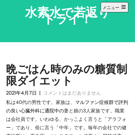
コ
水素水で若返り
メニュー
ン
メ
トライ！
テ
イ
ン
ン
メ
ツ
ニ
へ
ュ
ー
ス
を
キ
開
ッ
く
晩ごはん時のみの糖質制
プ
限ダイエット
2021年4月7日
|
コメントはまだありません
私は40代の男性です。家族は、
マルファン症候群で評判
の良い心臓外科に通院中の
妻と娘の3人家族です。職業
は会社員です。いわゆる、かっこよく言うと「アラフォ
ー」であり、俗に言う「中年」です。毎年の会社での健