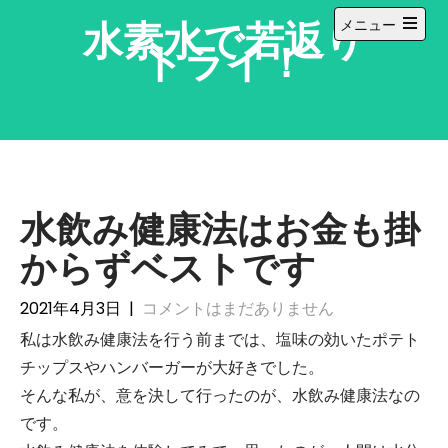
コ
水素水で若返り
メニュー
ン
メ
トライ！
テ
イ
ン
ン
メ
ツ
ニ
へ
ュ
ー
ス
を
キ
開
ッ
く
水飲み健康法はお金も掛
プ
からずベストです
2021年4月3日
|
コメントはまだありません
私は水飲み健康法を行う前までは、塩味の効いたポテト
チップスやハンバーガーが大好きでした。
そんな私が、意を決して行ったのが、水飲み健康法なの
です。