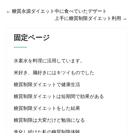
←
糖質永源ダイエット中に食べていたデザート
投
上手に糖質制限ダイエット利用
→
稿
ナ
固定ページ
ビ
ゲ
ー
水素水を料理に活用しています。
シ
米好き、麺好きにはキツイものでした
ョ
ン
糖質制限ダイエットで健康生活
糖質制限ダイエットは短期間で効果がある
糖質制限ダイエットをした結果
糖質制限は大変だけど勉強になる
進化し続けた私の糖質制限体験